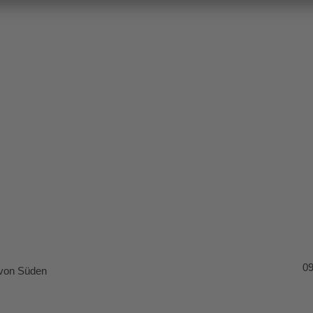
09
 von Süden