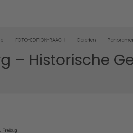
me
FOTO-EDITION-RAACH
Galerien
Panorame
rg – Historische 