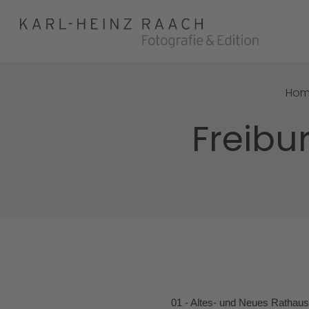
Ho
Freibu