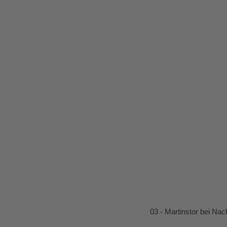
01 - Altes- und Neues Rathaus
03 - Martinstor bei Nac