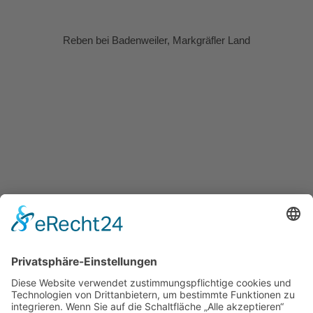
Reben bei Badenweiler, Markgräfler Land
Burg Staufen, Markgräfler Land